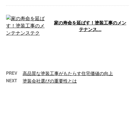
家の寿命を延ばす！塗装工事のメン
テナンス…
こんにちは！株式会社セットアッ
プサービスです。京都市に拠点を
置き、近畿一円の範囲で塗装工事
を手掛けて …
PREV
高品質な塗装工事がもたらす住宅価値の向上
NEXT
塗装会社選びの重要性とは
最近の投稿